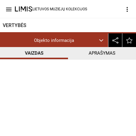
menu
more_vert
LIETUVOS MUZIEJŲ KOLEKCIJOS
VERTYBĖS
Objekto informacija
VAIZDAS
APRAŠYMAS
help_outline
CC BY