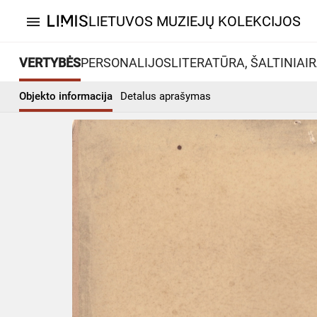
LIETUVOS MUZIEJŲ KOLEKCIJOS
menu
VERTYBĖS
PERSONALIJOS
LITERATŪRA, ŠALTINIAI
R
Objekto informacija
Detalus aprašymas