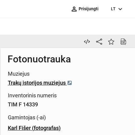
person_outline
expand_more
Prisijungti
LT
Fotonuotrauka
Muziejus
Trakų istorijos muziejus
Inventorinis numeris
TIM F 14339
Gamintojas (-ai)
Karl Fišer
(
fotografas
)