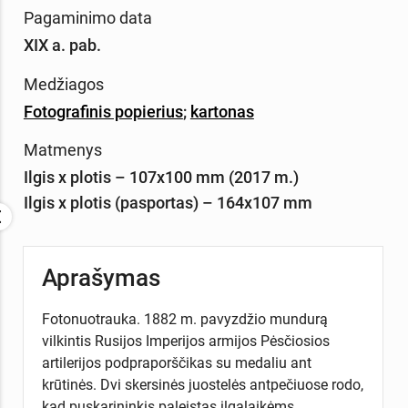
Pagaminimo data
XIX a. pab.
Medžiagos
Fotografinis popierius
;
kartonas
Matmenys
Ilgis x plotis – 107х100 mm (2017 m.)
Ilgis x plotis (pasportas) – 164х107 mm
Aprašymas
Fotonuotrauka. 1882 m. pavyzdžio mundurą
vilkintis Rusijos Imperijos armijos Pėsčiosios
artilerijos podpraporščikas su medaliu ant
krūtinės. Dvi skersinės juostelės antpečiuose rodo,
kad puskarininkis paleistas ilgalaikėms