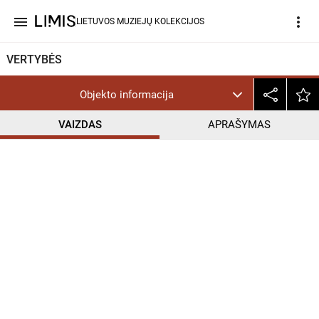
menu
more_vert
LIETUVOS MUZIEJŲ KOLEKCIJOS
VERTYBĖS
Objekto informacija
VAIZDAS
APRAŠYMAS
help_outline
CC BY