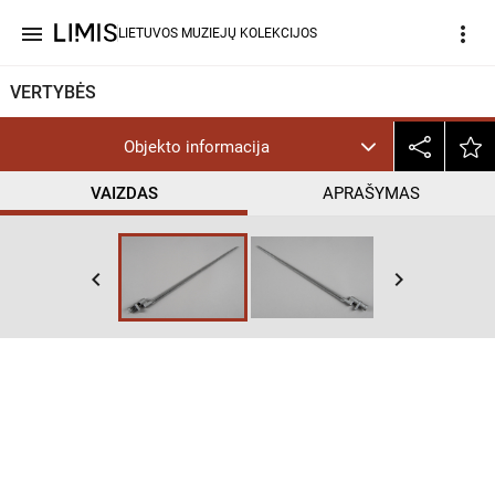
menu
more_vert
LIETUVOS MUZIEJŲ KOLEKCIJOS
VERTYBĖS
Objekto informacija
VAIZDAS
APRAŠYMAS
keyboard_arrow_left
keyboard_arrow_right