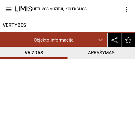
menu
more_vert
LIETUVOS MUZIEJŲ KOLEKCIJOS
VERTYBĖS
Objekto informacija
VAIZDAS
APRAŠYMAS