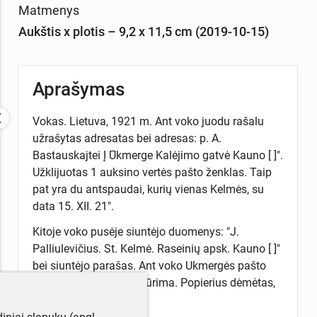
Matmenys
Aukštis x plotis – 9,2 x 11,5 cm (2019-10-15)
Aprašymas
Vokas. Lietuva, 1921 m. Ant voko juodu rašalu
užrašytas adresatas bei adresas: p. A.
Bastauskajtei Į Ūkmerge Kalėjimo gatvė Kauno [ ]".
Užklijuotas 1 auksino vertės pašto ženklas. Taip
pat yra du antspaudai, kurių vienas Kelmės, su
data 15. XII. 21".
Kitoje voko pusėje siuntėjo duomenys: "J.
Palliulevičius. St. Kelmė. Raseinių apsk. Kauno [ ]"
bei siuntėjo parašas. Ant voko Ukmergės pašto
anstpaudas, data neįžiūrima. Popierius dėmėtas,
plonas.