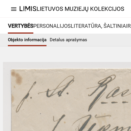
LIETUVOS MUZIEJŲ KOLEKCIJOS
menu
VERTYBĖS
PERSONALIJOS
LITERATŪRA, ŠALTINIAI
R
Objekto informacija
Detalus aprašymas