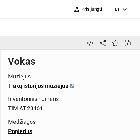
person_outline
expand_more
Prisijungti
LT
Vokas
Muziejus
Trakų istorijos muziejus
Inventorinis numeris
TIM AT 23461
Medžiagos
Popierius