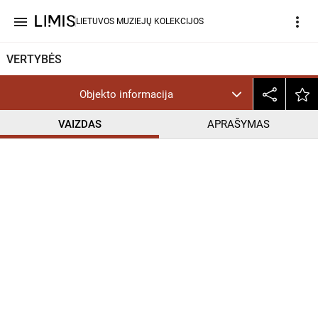
menu
more_vert
LIETUVOS MUZIEJŲ KOLEKCIJOS
VERTYBĖS
Objekto informacija
VAIZDAS
APRAŠYMAS