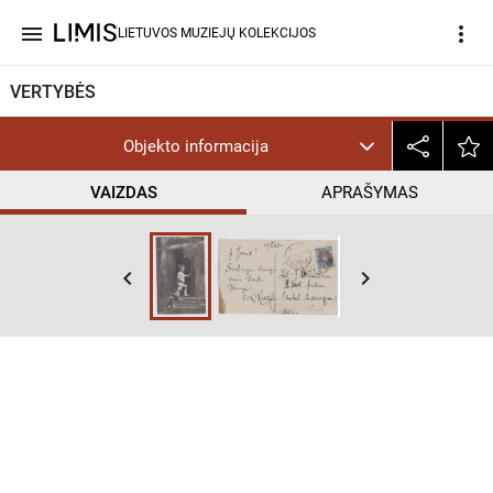
menu
more_vert
LIETUVOS MUZIEJŲ KOLEKCIJOS
VERTYBĖS
Objekto informacija
VAIZDAS
APRAŠYMAS
keyboard_arrow_left
keyboard_arrow_right