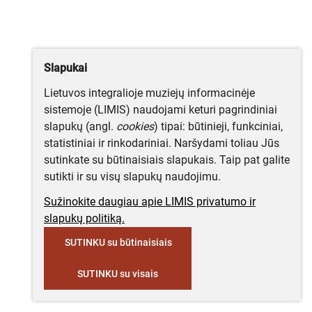
Slapukai
Lietuvos integralioje muziejų informacinėje
sistemoje (LIMIS) naudojami keturi pagrindiniai
slapukų (angl.
cookies
) tipai: būtinieji, funkciniai,
statistiniai ir rinkodariniai. Naršydami toliau Jūs
sutinkate su būtinaisiais slapukais. Taip pat galite
sutikti ir su visų slapukų naudojimu.
Sužinokite daugiau apie LIMIS privatumo ir
slapukų politiką.
SUTINKU su būtinaisiais
SUTINKU su visais