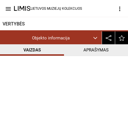
menu
more_vert
LIETUVOS MUZIEJŲ KOLEKCIJOS
VERTYBĖS
Objekto informacija
VAIZDAS
APRAŠYMAS