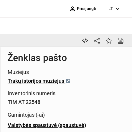
person_outline
expand_more
Prisijungti
LT
Ženklas pašto
Muziejus
Trakų istorijos muziejus
Inventorinis numeris
TIM AT 22548
Gamintojas (-ai)
Valstybės spaustuvė
(
spaustuvė
)