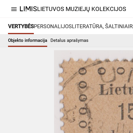
LIETUVOS MUZIEJŲ KOLEKCIJOS
menu
VERTYBĖS
PERSONALIJOS
LITERATŪRA, ŠALTINIAI
R
Objekto informacija
Detalus aprašymas