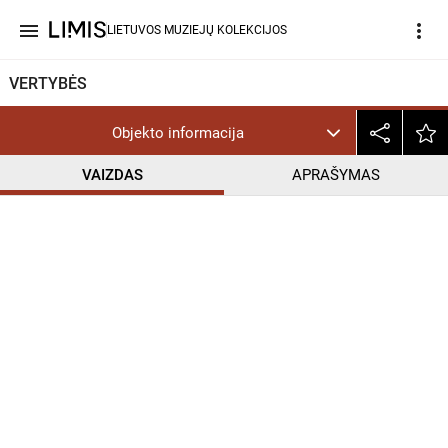
menu
more_vert
LIETUVOS MUZIEJŲ KOLEKCIJOS
VERTYBĖS
Objekto informacija
VAIZDAS
APRAŠYMAS