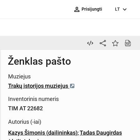
person_outline
expand_more
Prisijungti
LT
Ženklas pašto
Muziejus
Trakų istorijos muziejus
Inventorinis numeris
TIM AT 22682
Autorius (-iai)
Kazys Šimonis
(
dailininkas
)
;
Tadas Daugirdas