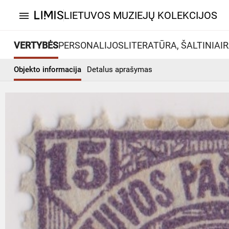
LIETUVOS MUZIEJŲ KOLEKCIJOS
menu
VERTYBĖS
PERSONALIJOS
LITERATŪRA, ŠALTINIAI
R
Objekto informacija
Detalus aprašymas