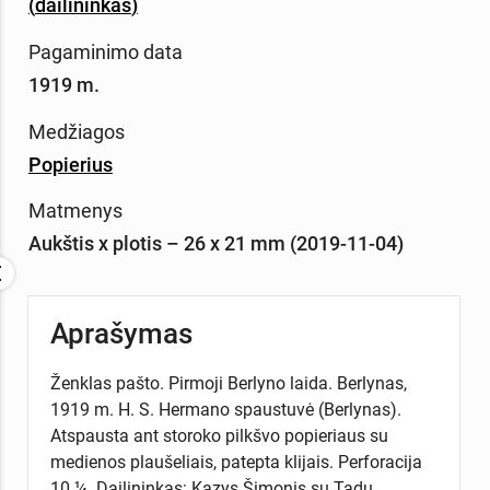
(
dailininkas
)
Pagaminimo data
1919 m.
Medžiagos
Popierius
Matmenys
Aukštis x plotis – 26 x 21 mm (2019-11-04)
Aprašymas
Ženklas pašto. Pirmoji Berlyno laida. Berlynas,
1919 m. H. S. Hermano spaustuvė (Berlynas).
Atspausta ant storoko pilkšvo popieriaus su
medienos plaušeliais, patepta klijais. Perforacija
10 ¼. Dailininkas: Kazys Šimonis su Tadu