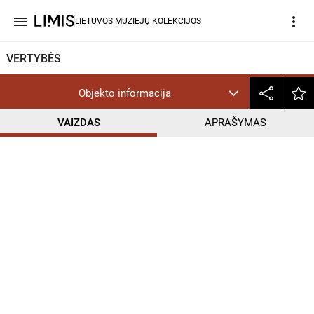
menu
more_vert
LIETUVOS MUZIEJŲ KOLEKCIJOS
VERTYBĖS
Objekto informacija
VAIZDAS
APRAŠYMAS