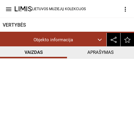
menu
more_vert
LIETUVOS MUZIEJŲ KOLEKCIJOS
VERTYBĖS
Objekto informacija
VAIZDAS
APRAŠYMAS