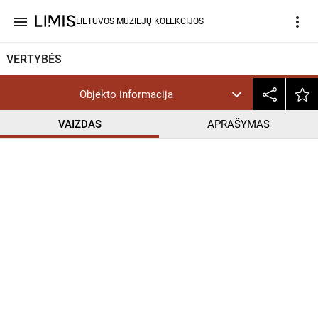
menu
more_vert
LIETUVOS MUZIEJŲ KOLEKCIJOS
VERTYBĖS
Objekto informacija
VAIZDAS
APRAŠYMAS