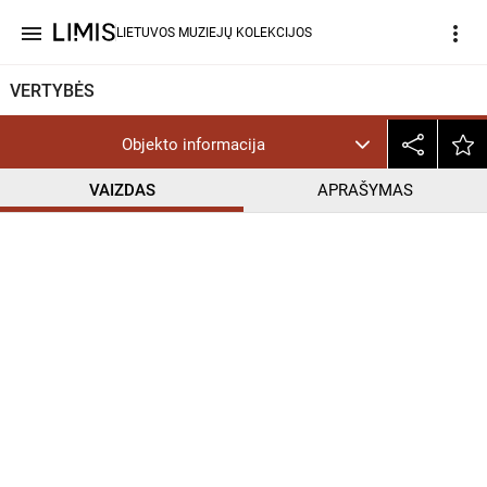
menu
more_vert
LIETUVOS MUZIEJŲ KOLEKCIJOS
VERTYBĖS
Objekto informacija
VAIZDAS
APRAŠYMAS