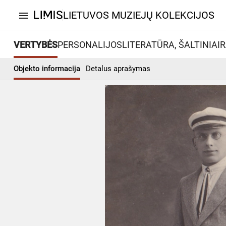
LIETUVOS MUZIEJŲ KOLEKCIJOS
menu
VERTYBĖS
PERSONALIJOS
LITERATŪRA, ŠALTINIAI
R
Objekto informacija
Detalus aprašymas