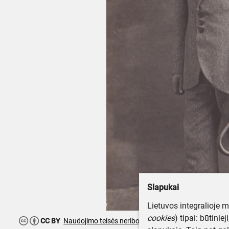
Slapukai
Lietuvos integralioje 
cookies
) tipai: būtinie
CC BY
Naudojimo teisės neribojamos