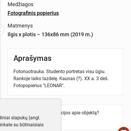
Medžiagos
Fotografinis popierius
Matmenys
Ilgis x plotis – 136x86 mm (2019 m.)
Aprašymas
Fotonuotrauka. Studento portretas visu ūgiu.
Rankoje laiko lazdelę. Kaunas (?). XX a. 3 deš.
Fotopopierius "LEONAR".
Turite daugiau informacijos apie objektą?
iniai slapukų (angl.
Parašykite mums!
utinkate su būtinaisiais