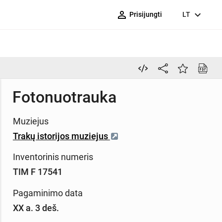
person_outline
expand_more
Prisijungti
LT
Fotonuotrauka
Muziejus
Trakų istorijos muziejus
Inventorinis numeris
TIM F 17541
Pagaminimo data
XX a. 3 deš.