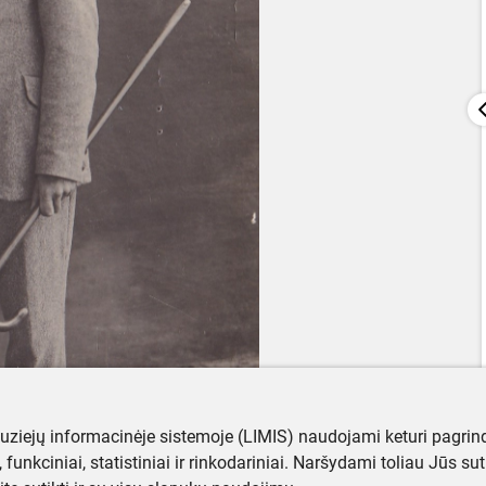
muziejų informacinėje sistemoje (LIMIS) naudojami keturi pagrind
ji, funkciniai, statistiniai ir rinkodariniai. Naršydami toliau Jūs s