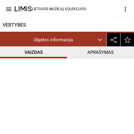
menu
more_vert
LIETUVOS MUZIEJŲ KOLEKCIJOS
VERTYBĖS
Objekto informacija
VAIZDAS
APRAŠYMAS