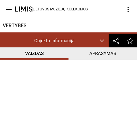
menu
more_vert
LIETUVOS MUZIEJŲ KOLEKCIJOS
VERTYBĖS
Objekto informacija
VAIZDAS
APRAŠYMAS