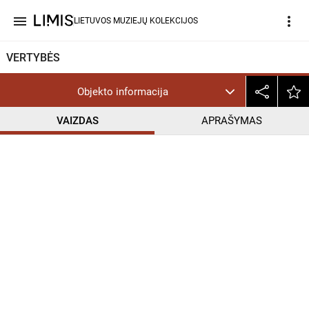
menu
more_vert
LIETUVOS MUZIEJŲ KOLEKCIJOS
VERTYBĖS
Objekto informacija
VAIZDAS
APRAŠYMAS