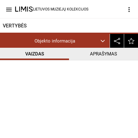
menu
more_vert
LIETUVOS MUZIEJŲ KOLEKCIJOS
VERTYBĖS
Objekto informacija
VAIZDAS
APRAŠYMAS