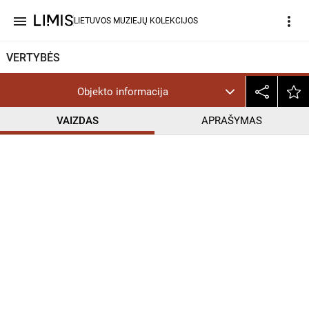
menu
more_vert
LIETUVOS MUZIEJŲ KOLEKCIJOS
VERTYBĖS
Objekto informacija
VAIZDAS
APRAŠYMAS