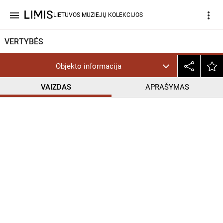
menu
more_vert
LIETUVOS MUZIEJŲ KOLEKCIJOS
VERTYBĖS
Objekto informacija
VAIZDAS
APRAŠYMAS