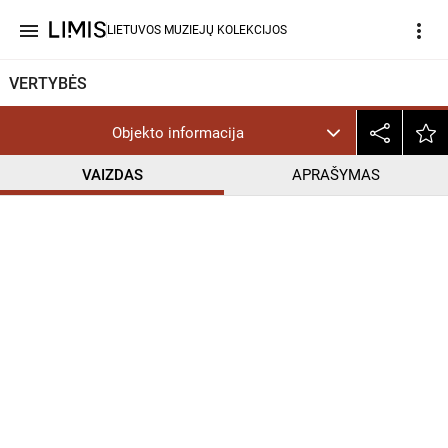
menu
more_vert
LIETUVOS MUZIEJŲ KOLEKCIJOS
VERTYBĖS
Objekto informacija
VAIZDAS
APRAŠYMAS