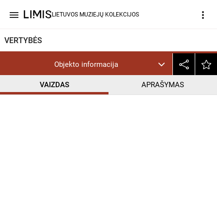
menu
more_vert
LIETUVOS MUZIEJŲ KOLEKCIJOS
VERTYBĖS
Objekto informacija
VAIZDAS
APRAŠYMAS