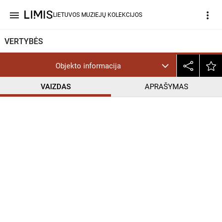
menu
more_vert
LIETUVOS MUZIEJŲ KOLEKCIJOS
VERTYBĖS
Objekto informacija
VAIZDAS
APRAŠYMAS