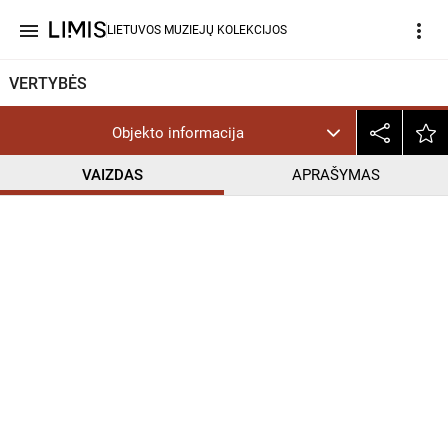
menu
more_vert
LIETUVOS MUZIEJŲ KOLEKCIJOS
VERTYBĖS
Objekto informacija
VAIZDAS
APRAŠYMAS