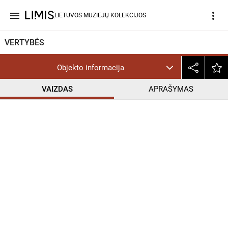
menu
more_vert
LIETUVOS MUZIEJŲ KOLEKCIJOS
VERTYBĖS
Objekto informacija
VAIZDAS
APRAŠYMAS