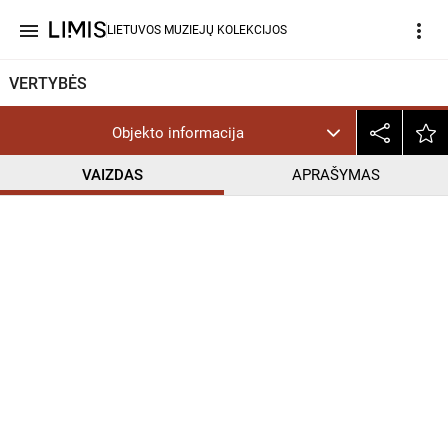
menu
more_vert
LIETUVOS MUZIEJŲ KOLEKCIJOS
VERTYBĖS
Objekto informacija
VAIZDAS
APRAŠYMAS