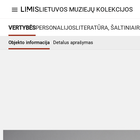
LIETUVOS MUZIEJŲ KOLEKCIJOS
menu
VERTYBĖS
PERSONALIJOS
LITERATŪRA, ŠALTINIAI
R
Objekto informacija
Detalus aprašymas