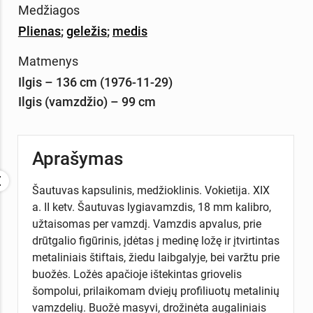
Medžiagos
Plienas
;
geležis
;
medis
Matmenys
Ilgis – 136 cm (1976-11-29)
Ilgis (vamzdžio) – 99 cm
Aprašymas
Šautuvas kapsulinis, medžioklinis. Vokietija. XIX
a. II ketv. Šautuvas lygiavamzdis, 18 mm kalibro,
užtaisomas per vamzdį. Vamzdis apvalus, prie
drūtgalio figūrinis, įdėtas į medinę ložę ir įtvirtintas
metaliniais štiftais, žiedu laibgalyje, bei varžtu prie
buožės. Ložės apačioje ištekintas griovelis
šompolui, prilaikomam dviejų profiliuotų metalinių
vamzdelių. Buožė masyvi, drožinėta augaliniais