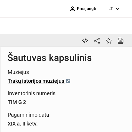
person_outline
expand_more
Prisijungti
LT
Šautuvas kapsulinis
Muziejus
Trakų istorijos muziejus
Inventorinis numeris
TIM G 2
Pagaminimo data
XIX a. II ketv.