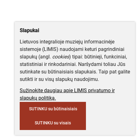
Slapukai
Lietuvos integralioje muziejų informacinėje
sistemoje (LIMIS) naudojami keturi pagrindiniai
slapukų (angl.
cookies
) tipai: būtinieji, funkciniai,
statistiniai ir rinkodariniai. Naršydami toliau Jūs
sutinkate su būtinaisiais slapukais. Taip pat galite
sutikti ir su visų slapukų naudojimu.
Sužinokite daugiau apie LIMIS privatumo ir
slapukų politiką.
SUTINKU su būtinaisiais
SUTINKU su visais