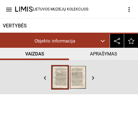
menu
more_vert
LIETUVOS MUZIEJŲ KOLEKCIJOS
VERTYBĖS
Objekto informacija
VAIZDAS
APRAŠYMAS
keyboard_arrow_left
keyboard_arrow_right