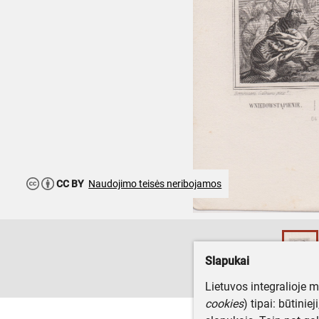
CC BY
Naudojimo teisės neribojamos
Slapukai
Lietuvos integralioje 
cookies
) tipai: būtinie