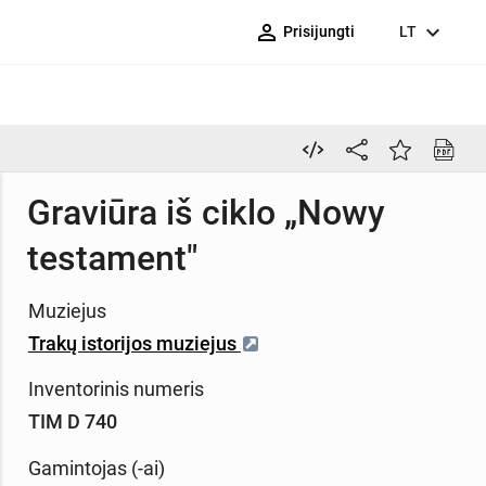
person_outline
expand_more
Prisijungti
LT
Graviūra iš ciklo „Nowy
testament"
Muziejus
Trakų istorijos muziejus
Inventorinis numeris
TIM D 740
Gamintojas (-ai)