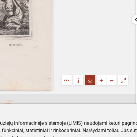
muziejų informacinėje sistemoje (LIMIS) naudojami keturi pagrind
ji, funkciniai, statistiniai ir rinkodariniai. Naršydami toliau Jūs s