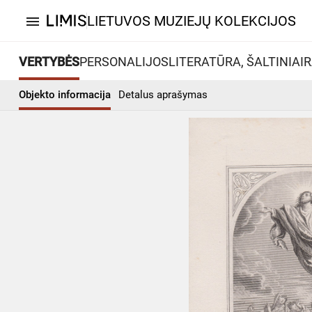
LIETUVOS MUZIEJŲ KOLEKCIJOS
menu
VERTYBĖS
PERSONALIJOS
LITERATŪRA, ŠALTINIAI
R
Objekto informacija
Detalus aprašymas