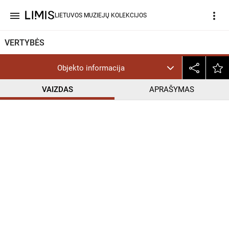
menu
more_vert
LIETUVOS MUZIEJŲ KOLEKCIJOS
VERTYBĖS
Objekto informacija
VAIZDAS
APRAŠYMAS