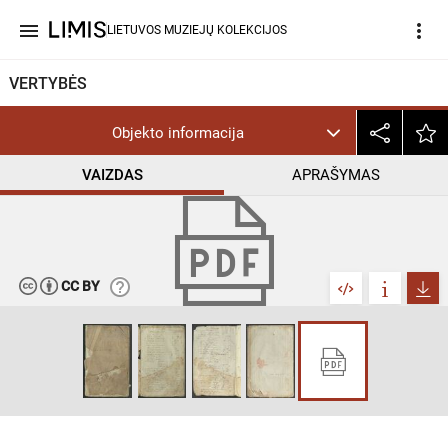
menu
more_vert
LIETUVOS MUZIEJŲ KOLEKCIJOS
VERTYBĖS
Objekto informacija
VAIZDAS
APRAŠYMAS
help_outline
CC BY