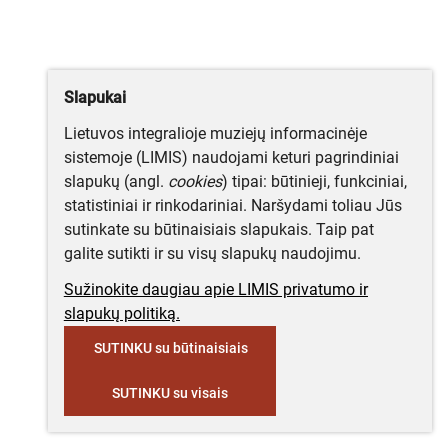
Slapukai
Lietuvos integralioje muziejų informacinėje
sistemoje (LIMIS) naudojami keturi pagrindiniai
slapukų (angl.
cookies
) tipai: būtinieji, funkciniai,
statistiniai ir rinkodariniai. Naršydami toliau Jūs
sutinkate su būtinaisiais slapukais. Taip pat
galite sutikti ir su visų slapukų naudojimu.
Sužinokite daugiau apie LIMIS privatumo ir
slapukų politiką.
SUTINKU su būtinaisiais
SUTINKU su visais