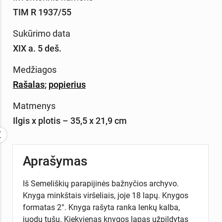
TIM R 1937/55
Sukūrimo data
XIX a. 5 deš.
Medžiagos
Rašalas
;
popierius
Matmenys
Ilgis x plotis – 35,5 x 21,9 cm
Aprašymas
Iš Semeliškių parapijinės bažnyčios archyvo.
Knyga minkštais viršeliais, joje 18 lapų. Knygos
formatas 2°. Knyga rašyta ranka lenkų kalba,
juodu tušu. Kiekvienas knygos lapas užpildytas