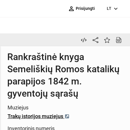
person_outline
expand_more
Prisijungti
LT
Rankraštinė knyga
Semeliškių Romos katalikų
parapijos 1842 m.
gyventojų sąrašų
Muziejus
Trakų istorijos muziejus
Inventorinis numeris