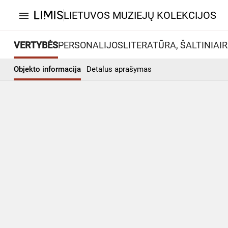
LIETUVOS MUZIEJŲ KOLEKCIJOS
menu
VERTYBĖS
PERSONALIJOS
LITERATŪRA, ŠALTINIAI
R
Objekto informacija
Detalus aprašymas