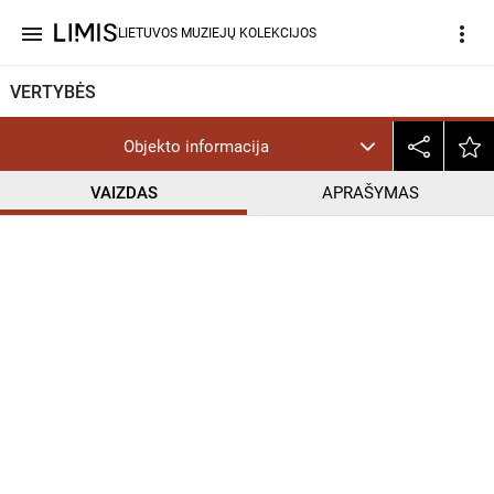
menu
more_vert
LIETUVOS MUZIEJŲ KOLEKCIJOS
VERTYBĖS
Objekto informacija
VAIZDAS
APRAŠYMAS
help_outline
CC BY