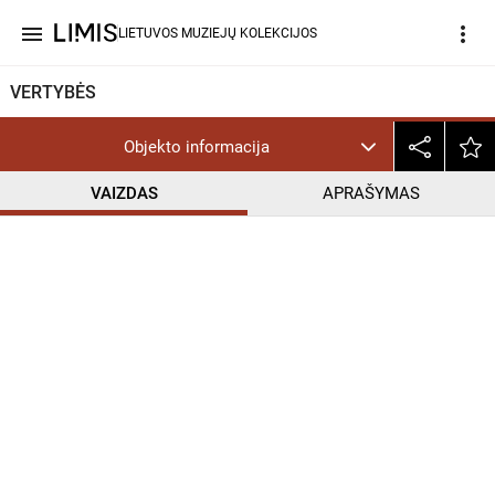
menu
more_vert
LIETUVOS MUZIEJŲ KOLEKCIJOS
VERTYBĖS
Objekto informacija
VAIZDAS
APRAŠYMAS