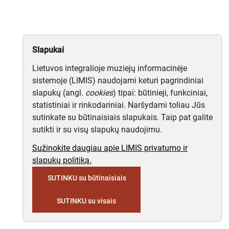
Slapukai
Lietuvos integralioje muziejų informacinėje
sistemoje (LIMIS) naudojami keturi pagrindiniai
slapukų (angl.
cookies
) tipai: būtinieji, funkciniai,
statistiniai ir rinkodariniai. Naršydami toliau Jūs
sutinkate su būtinaisiais slapukais. Taip pat galite
sutikti ir su visų slapukų naudojimu.
Sužinokite daugiau apie LIMIS privatumo ir
slapukų politiką.
SUTINKU su būtinaisiais
SUTINKU su visais