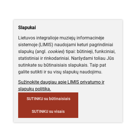
Slapukai
Lietuvos integralioje muziejų informacinėje
sistemoje (LIMIS) naudojami keturi pagrindiniai
slapukų (angl.
cookies
) tipai: būtinieji, funkciniai,
statistiniai ir rinkodariniai. Naršydami toliau Jūs
sutinkate su būtinaisiais slapukais. Taip pat
galite sutikti ir su visų slapukų naudojimu.
Sužinokite daugiau apie LIMIS privatumo ir
slapukų politiką.
SUTINKU su būtinaisiais
SUTINKU su visais