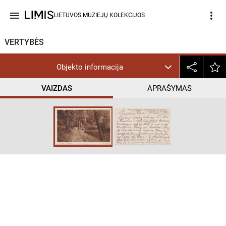
menu
more_vert
LIETUVOS MUZIEJŲ KOLEKCIJOS
VERTYBĖS
Objekto informacija
VAIZDAS
APRAŠYMAS
help_outline
CC BY