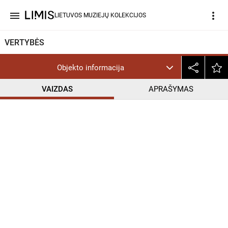
menu
more_vert
LIETUVOS MUZIEJŲ KOLEKCIJOS
VERTYBĖS
Objekto informacija
VAIZDAS
APRAŠYMAS
help_outline
CC BY