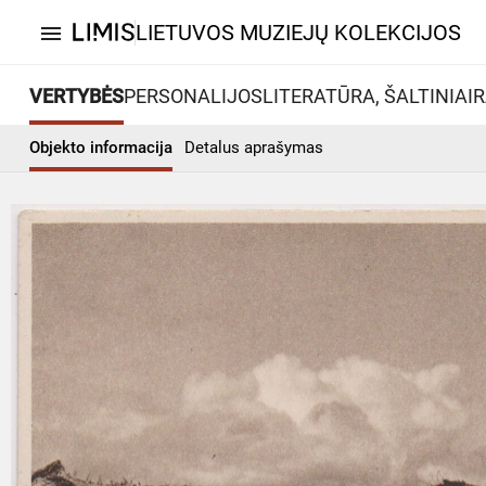
LIETUVOS MUZIEJŲ KOLEKCIJOS
menu
VERTYBĖS
PERSONALIJOS
LITERATŪRA, ŠALTINIAI
R
Objekto informacija
Detalus aprašymas