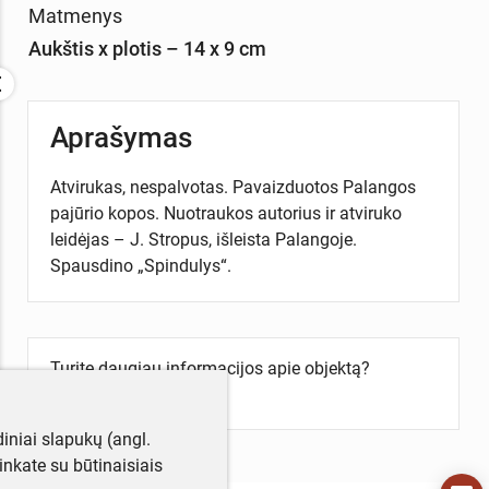
Matmenys
Aukštis x plotis – 14 x 9 cm
Aprašymas
Atvirukas, nespalvotas. Pavaizduotos Palangos
pajūrio kopos. Nuotraukos autorius ir atviruko
leidėjas – J. Stropus, išleista Palangoje.
Spausdino „Spindulys“.
Turite daugiau informacijos apie objektą?
Parašykite mums!
iniai slapukų (angl.
utinkate su būtinaisiais