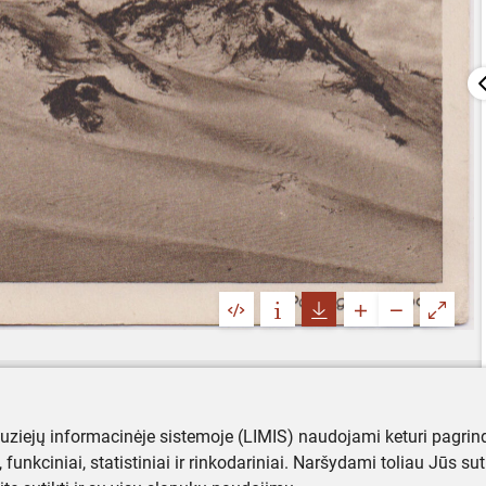
muziejų informacinėje sistemoje (LIMIS) naudojami keturi pagrind
ji, funkciniai, statistiniai ir rinkodariniai. Naršydami toliau Jūs s