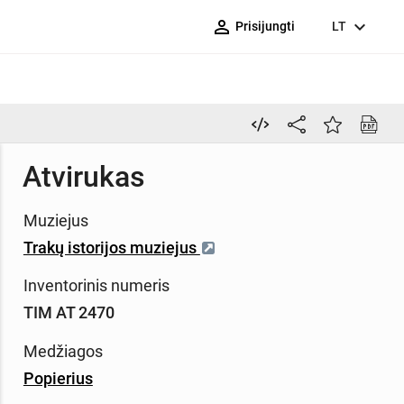
person_outline
expand_more
Prisijungti
LT
Atvirukas
Muziejus
Trakų istorijos muziejus
Inventorinis numeris
TIM AT 2470
Medžiagos
Popierius