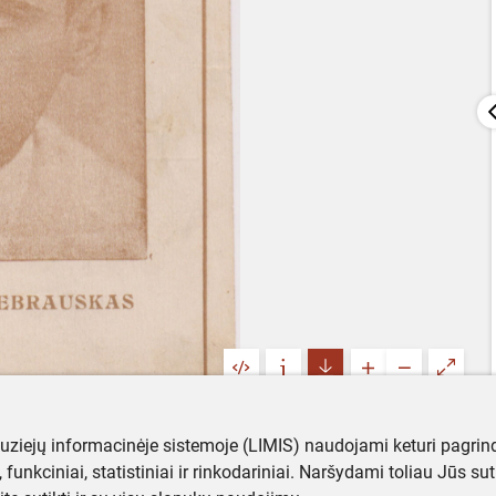
muziejų informacinėje sistemoje (LIMIS) naudojami keturi pagrind
ji, funkciniai, statistiniai ir rinkodariniai. Naršydami toliau Jūs s