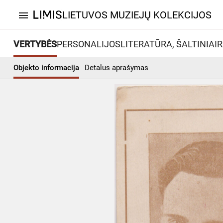
LIETUVOS MUZIEJŲ KOLEKCIJOS
menu
VERTYBĖS
PERSONALIJOS
LITERATŪRA, ŠALTINIAI
R
Objekto informacija
Detalus aprašymas