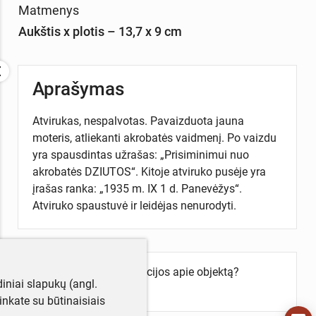
Matmenys
Aukštis x plotis – 13,7 x 9 cm
Aprašymas
Atvirukas, nespalvotas. Pavaizduota jauna
moteris, atliekanti akrobatės vaidmenį. Po vaizdu
yra spausdintas užrašas: „Prisiminimui nuo
akrobatės DZIUTOS“. Kitoje atviruko pusėje yra
įrašas ranka: „1935 m. IX 1 d. Panevėžys“.
Atviruko spaustuvė ir leidėjas nenurodyti.
Turite daugiau informacijos apie objektą?
iniai slapukų (angl.
Parašykite mums!
utinkate su būtinaisiais