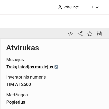
person_outline
expand_more
Prisijungti
LT
Atvirukas
Muziejus
Trakų istorijos muziejus
Inventorinis numeris
TIM AT 2500
Medžiagos
Popierius