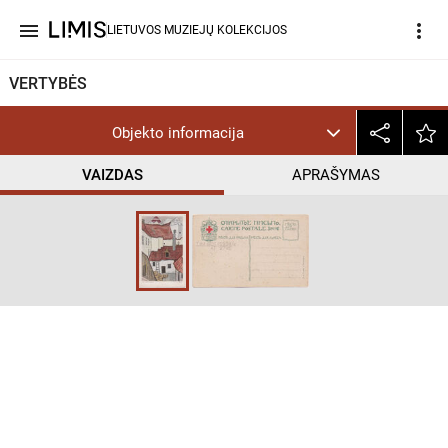
menu
more_vert
LIETUVOS MUZIEJŲ KOLEKCIJOS
VERTYBĖS
Objekto informacija
VAIZDAS
APRAŠYMAS
help_outline
CC BY