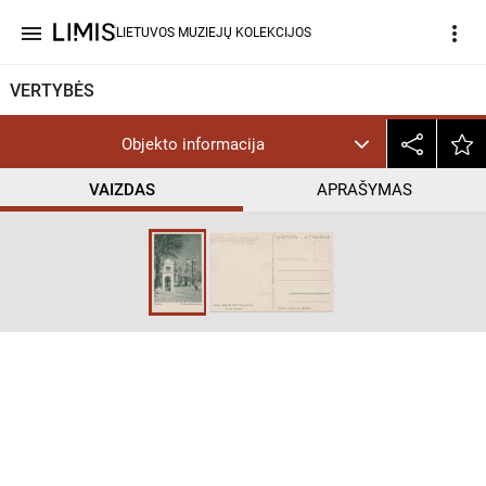
menu
more_vert
LIETUVOS MUZIEJŲ KOLEKCIJOS
VERTYBĖS
Objekto informacija
VAIZDAS
APRAŠYMAS
help_outline
CC BY