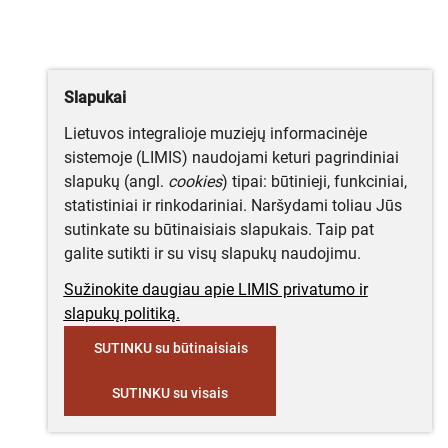
Slapukai
Lietuvos integralioje muziejų informacinėje
sistemoje (LIMIS) naudojami keturi pagrindiniai
slapukų (angl.
cookies
) tipai: būtinieji, funkciniai,
statistiniai ir rinkodariniai. Naršydami toliau Jūs
sutinkate su būtinaisiais slapukais. Taip pat
galite sutikti ir su visų slapukų naudojimu.
Sužinokite daugiau apie LIMIS privatumo ir
slapukų politiką.
SUTINKU su būtinaisiais
SUTINKU su visais