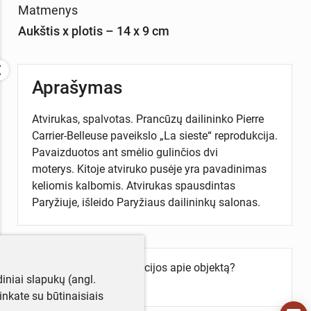
Matmenys
Aukštis x plotis – 14 x 9 cm
Aprašymas
Atvirukas, spalvotas. Prancūzų dailininko Pierre
Carrier-Belleuse paveikslo „La sieste“ reprodukcija.
Pavaizduotos ant smėlio gulinčios dvi
moterys. Kitoje atviruko pusėje yra pavadinimas
keliomis kalbomis. Atvirukas spausdintas
Paryžiuje, išleido Paryžiaus dailininkų salonas.
Turite daugiau informacijos apie objektą?
iniai slapukų (angl.
Parašykite mums!
utinkate su būtinaisiais