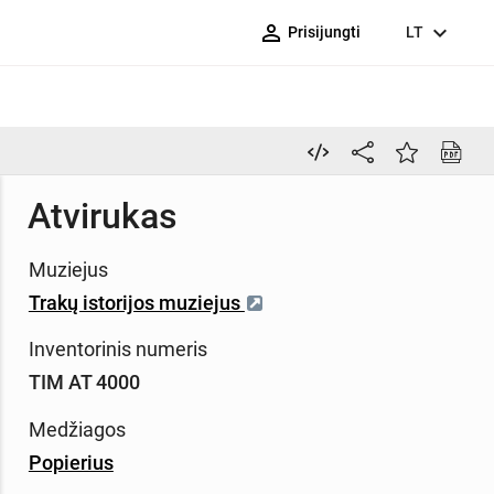
person_outline
expand_more
Prisijungti
LT
Atvirukas
Muziejus
Trakų istorijos muziejus
Inventorinis numeris
TIM AT 4000
Medžiagos
Popierius