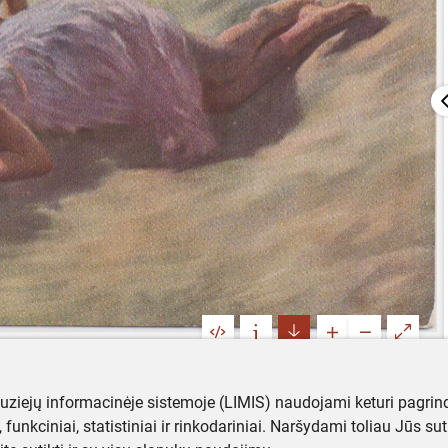
muziejų informacinėje sistemoje (LIMIS) naudojami keturi pagrind
ji, funkciniai, statistiniai ir rinkodariniai. Naršydami toliau Jūs s