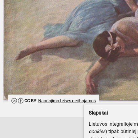
CC BY
Naudojimo teisės neribojamos
Slapukai
Lietuvos integralioje 
cookies
) tipai: būtinie