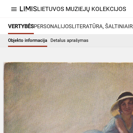
LIETUVOS MUZIEJŲ KOLEKCIJOS
menu
VERTYBĖS
PERSONALIJOS
LITERATŪRA, ŠALTINIAI
R
Objekto informacija
Detalus aprašymas