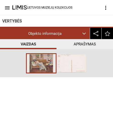
menu
more_vert
LIETUVOS MUZIEJŲ KOLEKCIJOS
VERTYBĖS
Objekto informacija
VAIZDAS
APRAŠYMAS
help_outline
CC BY