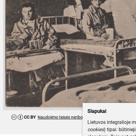
Slapukai
CC BY
Naudojimo teisės neribojamos
Lietuvos integralioje 
cookies
) tipai: būtinie