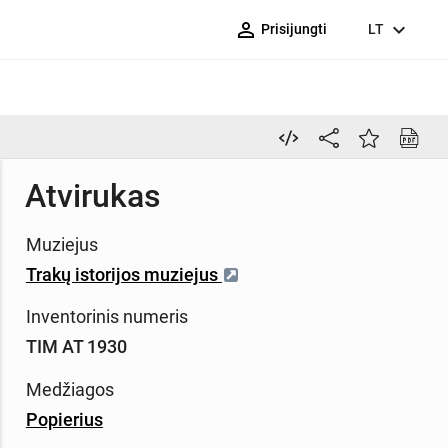
person_outline
expand_more
Prisijungti
LT
Atvirukas
Muziejus
Trakų istorijos muziejus
Inventorinis numeris
TIM AT 1930
Medžiagos
Popierius