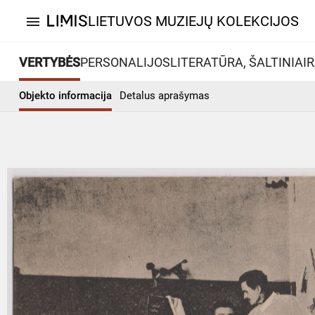
LIETUVOS MUZIEJŲ KOLEKCIJOS
menu
VERTYBĖS
PERSONALIJOS
LITERATŪRA, ŠALTINIAI
R
Objekto informacija
Detalus aprašymas