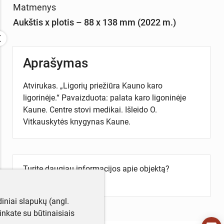
Matmenys
Aukštis x plotis – 88 x 138 mm (2022 m.)
Aprašymas
Atvirukas. „Ligorių priežiūra Kauno karo
ligorinėje.“ Pavaizduota: palata karo ligoninėje
Kaune. Centre stovi medikai. Išleido O.
Vitkauskytės knygynas Kaune.
Turite daugiau informacijos apie objektą?
Parašykite mums!
iniai slapukų (angl.
utinkate su būtinaisiais