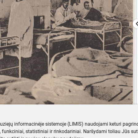
muziejų informacinėje sistemoje (LIMIS) naudojami keturi pagrind
ji, funkciniai, statistiniai ir rinkodariniai. Naršydami toliau Jūs s