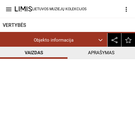
menu
more_vert
LIETUVOS MUZIEJŲ KOLEKCIJOS
VERTYBĖS
Objekto informacija
VAIZDAS
APRAŠYMAS
help_outline
CC BY