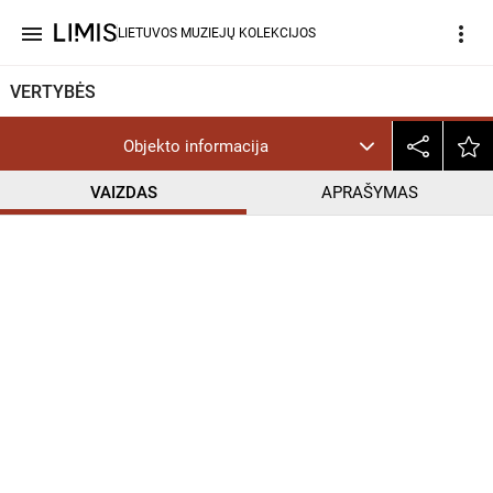
menu
more_vert
LIETUVOS MUZIEJŲ KOLEKCIJOS
VERTYBĖS
Objekto informacija
VAIZDAS
APRAŠYMAS
help_outline
CC BY