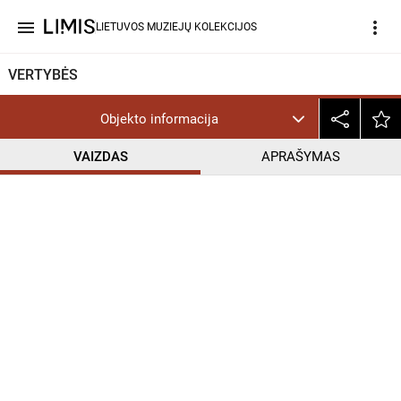
menu
more_vert
LIETUVOS MUZIEJŲ KOLEKCIJOS
VERTYBĖS
Objekto informacija
VAIZDAS
APRAŠYMAS
help_outline
CC BY